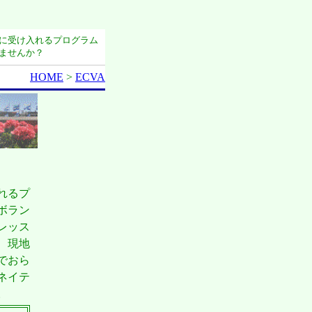
に受け入れるプログラム
ませんか？
HOME
>
ECVA
れるプ
ボラン
レッス
、現地
でおら
ネイテ
。